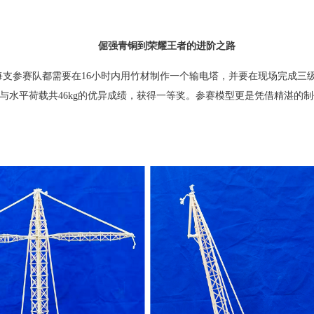
倔强青铜到荣耀王者的进阶之路
支参赛队都需要在16小时内用竹材制作一个输电塔，并要在现场完成三
荷载与水平荷载共46kg的优异成绩，获得一等奖。参赛模型更是凭借精湛