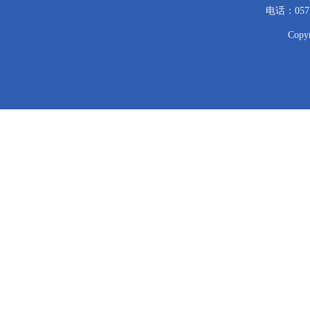
电话：057
Cop