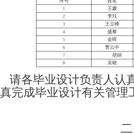
序号
姓名
王媛
1
李珏
2
王立峰
3
盛黎
4
金晖
5
曹云中
6
胡娟
7
吴晓
8
请各毕业设计负责人认
真完成毕业设计有关管理
二