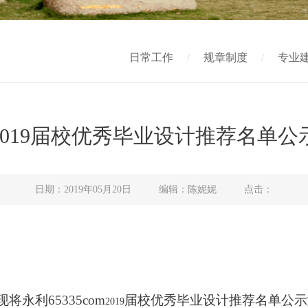
日常工作
/
规章制度
/
专业
2019届校优秀毕业设计推荐名单公
日期：2019年05月20日 编辑：陈妮妮 点击：
永利65335com
届校优秀毕业设计推荐名单公示
2019