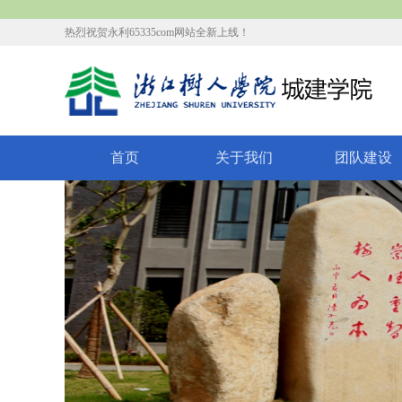
热烈祝贺永利65335com网站全新上线！
首页
关于我们
团队建设