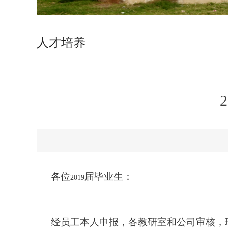
人才培养
各位
届毕业生：
2019
经员工本人申报，各教研室和公司审核，现将