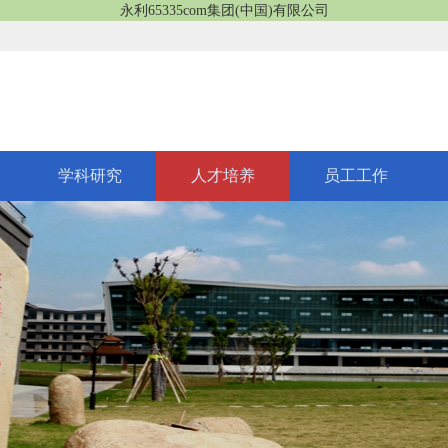
永利65335com集团(中国)有限公司
学科研究
人才培养
员工工作