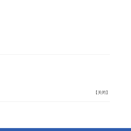
【
关闭
】