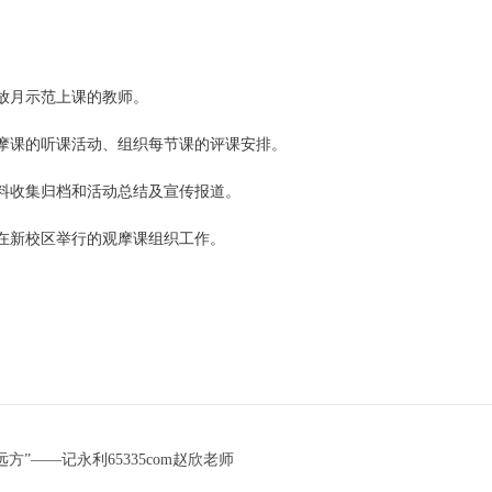
放月示范上课的教师。
摩课的听课活动、组织每节课的评课安排。
料收集归档和活动总结及宣传报道。
在新校区举行的观摩课组织工作。
”——记永利65335com赵欣老师