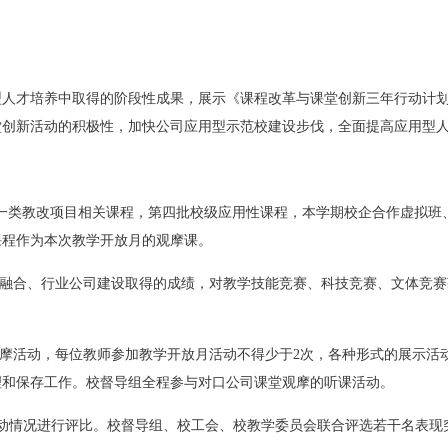
型人才培养中取得的阶段性成果，展示《课程改革与课堂创新三年行动计
堂创新活动的积极性，加快公司应用型示范校建设步伐，全面提高应用型
关课程，校一类教改项目相关课程，第四批校级应用性课程，本学期校企合作虚
课程作为本次教学开放月的观摩课。
企融合、行业公司建设取得的成绩，对教学技能竞赛、科技竞赛、文体竞
观摩活动，每位教师参加教学开放月活动不得少于2次，各种形式的展示活
理和保存工作。校督导组全程参与对口公司课堂观摩的听课活动。
动情况进行评比。校督导组、校工会、校教学委员会联合评选若干名表现