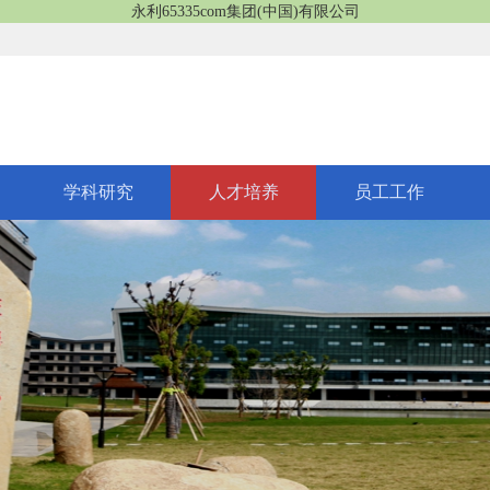
永利65335com集团(中国)有限公司
学科研究
人才培养
员工工作