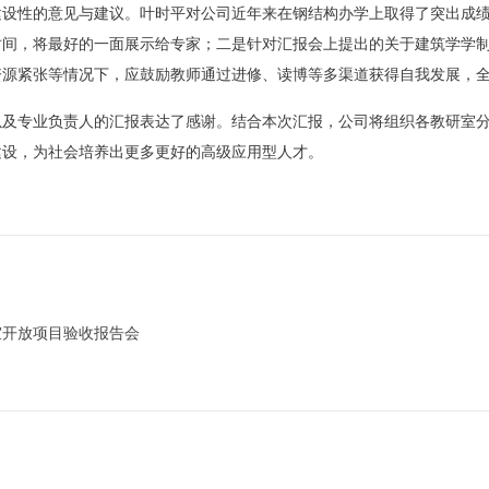
建设性的意见与建议。叶时平对公司近年来在钢结构办学上取得了突出成
时间，将最好的一面展示给专家；二是针对汇报会上提出的关于建筑学学
资源紧张等情况下，应鼓励教师通过进修、读博等多渠道获得自我发展，
以及专业负责人的汇报表达了感谢。结合本次汇报，公司将组织各教研室
建设，为社会培养出更多更好的高级应用型人才。
室开放项目验收报告会