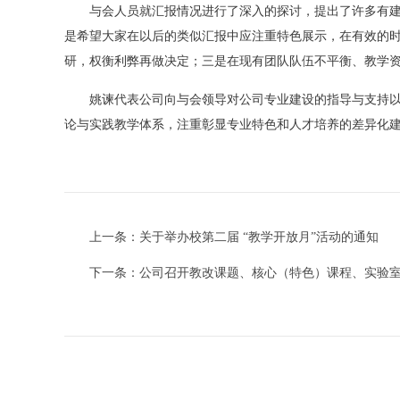
与会人员就汇报情况进行了深入的探讨，提出了许多有
是希望大家在以后的类似汇报中应注重特色展示，在有效的
研，权衡利弊再做决定；三是在现有团队队伍不平衡、教学
姚谏代表公司向与会领导对公司专业建设的指导与支持
论与实践教学体系，注重彰显专业特色和人才培养的差异化
上一条：
关于举办校第二届 “教学开放月”活动的通知
下一条：
公司召开教改课题、核心（特色）课程、实验