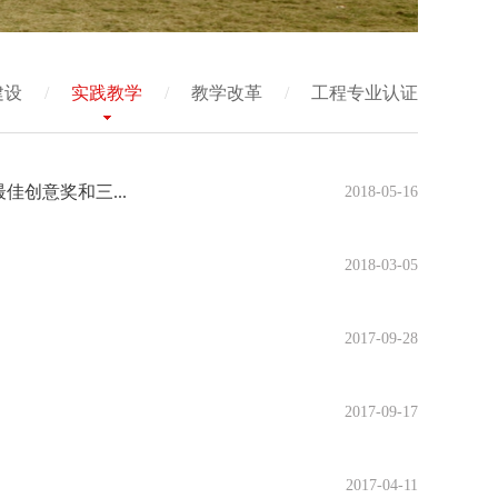
建设
/
实践教学
/
教学改革
/
工程专业认证
创意奖和三...
2018-05-16
2018-03-05
2017-09-28
2017-09-17
2017-04-11