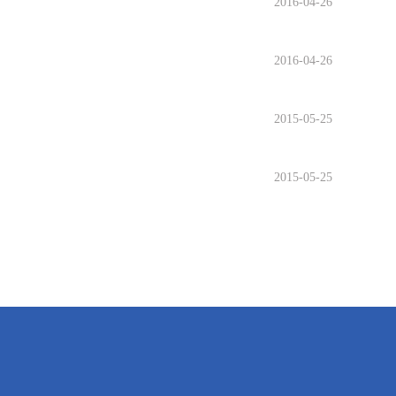
2016-04-26
2016-04-26
2015-05-25
2015-05-25