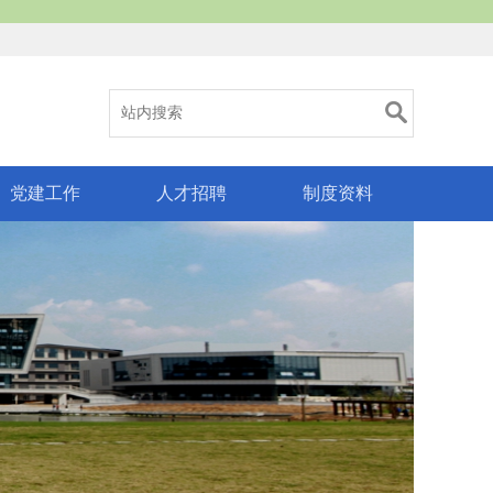
党建工作
人才招聘
制度资料