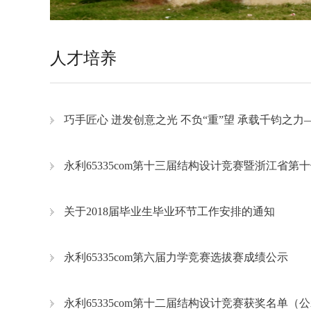
人才培养
巧手匠心 迸发创意之光 不负“重”望 承载千钧之
永利65335com第十三届结构设计竞赛暨浙江省
关于2018届毕业生毕业环节工作安排的通知
永利65335com第六届力学竞赛选拔赛成绩公示
永利65335com第十二届结构设计竞赛获奖名单（