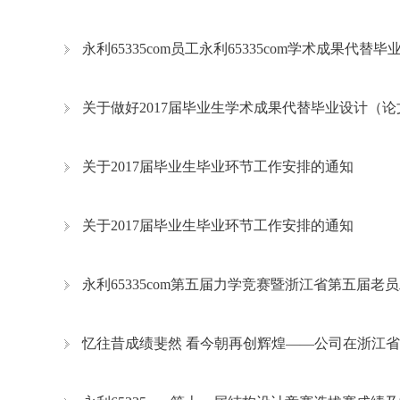
永利65335com员工永利65335com学术成果代
关于做好2017届毕业生学术成果代替毕业设计（
关于2017届毕业生毕业环节工作安排的通知
关于2017届毕业生毕业环节工作安排的通知
永利65335com第五届力学竞赛暨浙江省第五届
忆往昔成绩斐然 看今朝再创辉煌——公司在浙江