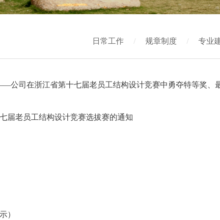
日常工作
/
规章制度
/
专业
力——公司在浙江省第十七届老员工结构设计竞赛中勇夺特等奖、最佳
第十七届老员工结构设计竞赛选拔赛的通知
公示）