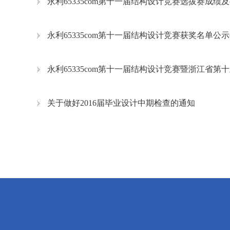
永利65335com第十一届结构设计竞赛选拔赛成绩
永利65335com第十一届结构设计竞赛获奖名单公示(20
永利65335com第十一届结构设计竞赛暨浙江省
关于做好2016届毕业设计中期检查的通知