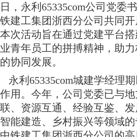
日，永利65335com公司
铁建工集团浙西分公司共同开
本次活动旨在通过党建平台搭
业青年员工的拼搏精神，助力
的协同发展。
永利65335com城建学
作用。今年，公司党委已与地
联、资源互通、经验互鉴、发
智能建造、乡村振兴等领域的
中铁建工集团浙西分公司的高