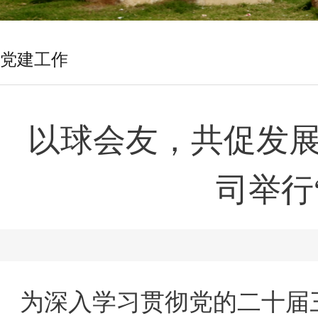
党建工作
以球会友，共促发展|
司举行
为深入学习贯彻党的二十届