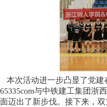
本次活动进一步凸显了党建
65335com与中铁建工集
面迈出了新步伐。接下来，双