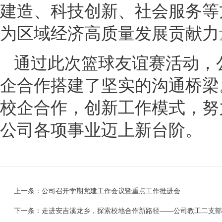
建造、科技创新、社会服务等
为区域经济高质量发展贡献力
通过此次篮球友谊赛活动，
企合作搭建了坚实的沟通桥梁。
校企合作，创新工作模式，努
公司各项事业迈上新台阶。
上一条：
公司召开学期党建工作会议暨重点工作推进会
下一条：
走进安吉溪龙乡，探索校地合作新路径——公司教工二支部