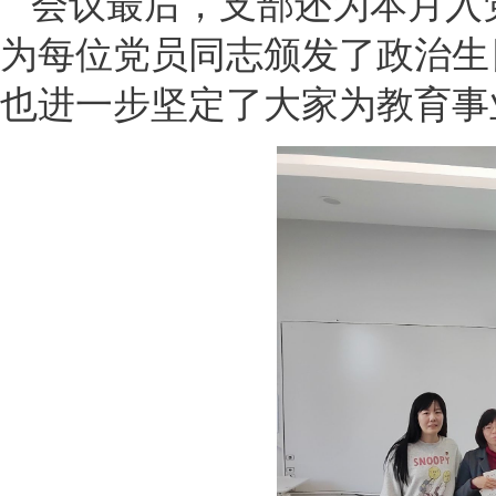
会议最后，支部还为本月入
为每位党员同志颁发了政治生
也进一步坚定了大家为教育事