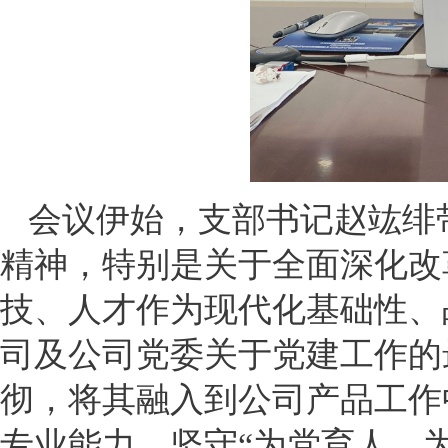
会议伊始，支部书记赵竑绯
精神，特别是关于全面深化改
技、人才作为现代化基础性、
司及公司党委关于党建工作的
彻，将其融入到公司产品工作
专业能力，坚守“为党育人、