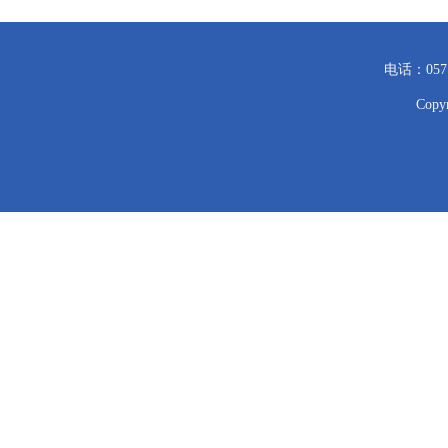
电话：057
Cop