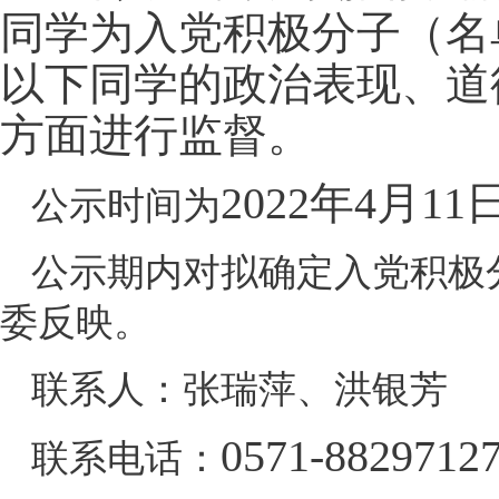
同学为入党积极分子（名
以下同学的政治表现、道
方面进行监督。
2022年4月1
公示时间为
公示期内对拟确定入党积极
委反映。
联系人：张瑞萍、
洪银芳
0571-8829712
联系电话：