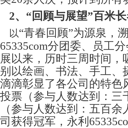
2、“回顾与展望”百米
“青春回顾”为源泉，
以
65335com分团委、员
展以来，历时三周时间，
别以绘画、书法、手工、
滴滴彰显了各公司的特色
投票（参与人数达到：三
（参与人数达到：五百余
司获得冠军，永利65335