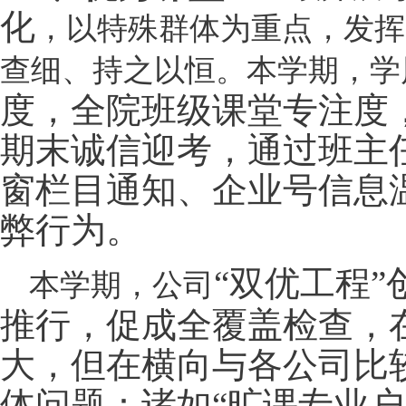
化
，以特殊群体为重点，
发挥
查细、持之以恒。
本学期，学
度，全院班级课堂专注度
期末诚信迎考，通过班主
窗栏目通知、企业号信息
弊行为。
“双优工程
本学期，公司
推行，促成全覆盖检查，
大，但在横向与各公司比
体问题：诸如“旷课专业