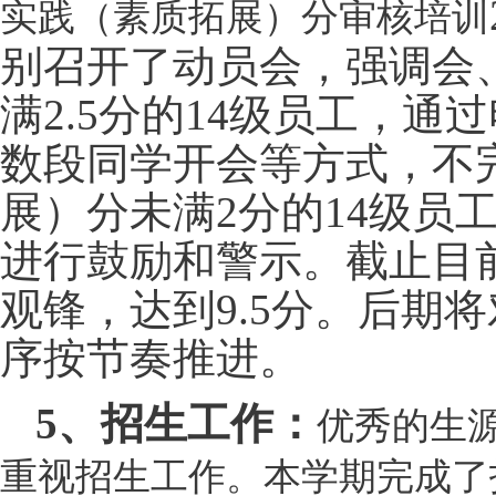
实践（素质拓展）分审核培训
别召开了动员会，强调会
满2.5分的14级员工，
数段同学开会等方式，不
展）分未满2分的14级员
进行鼓励和警示。截止目
观锋，达到9.5分。后期
序按节奏推进。
5、招生工作：
优秀的生
重视招生工作。本学期完成了