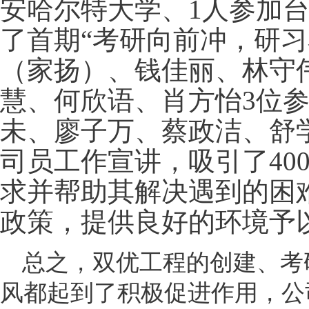
安哈尔特大学、1人参加台
了首期“考研向前冲，研
（家扬）、钱佳丽、林守
慧、何欣语、肖方怡3位
未、廖子万、蔡政洁、舒
司员工作宣讲，吸引了40
求并帮助其解决遇到的困
政策，提供良好的环境予
总之，双优工程的创建、考
风都起到了积极促进作用，公