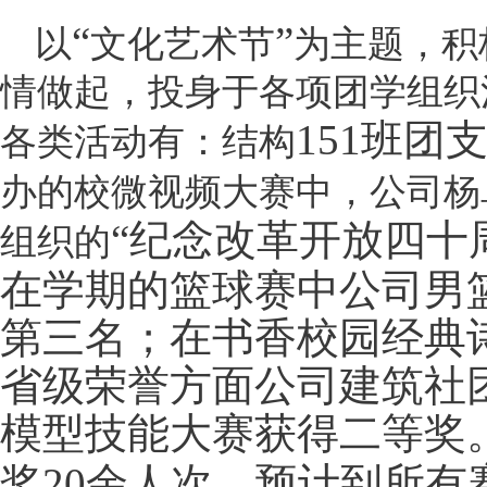
“
”
以
文化艺术节
为
主题
，积
情做起，投身
于
各项团学组织
151班团
各类
活动有：结构
办的校微视频大赛中，公司杨
“纪念改革开放四十周
组织的
在学期的篮球赛中公司男
第三名；在书香校园经典
省级荣誉方面公司建筑社
模型技能大赛获得二等奖
奖20余人次，预计到所