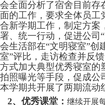
会全面分析了宿舍目前存
面的工作，要求全体员工
合新学期工作，制定方案
署、统一行动，促进公司
会生活部在“文明寝室”创
室”评比，走访检查并反
方式加大典型优秀寝室的
拍照曝光等手段，促成公
本学期共开展了两期流动
2、优秀课堂：
继续开展