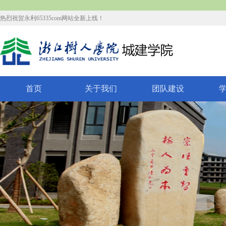
热烈祝贺永利65335com网站全新上线！
首页
关于我们
团队建设