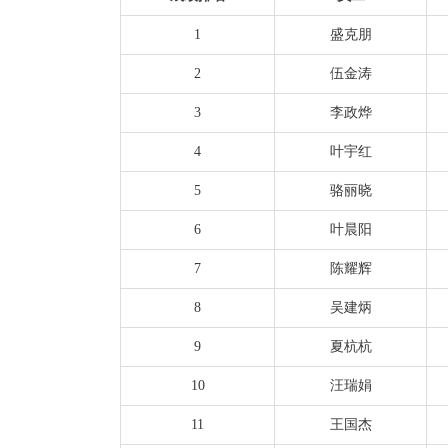
1
盛克朋
2
伍金涛
3
李政烨
4
叶宇红
5
骆丽晓
6
叶晨阳
7
陈耀辉
8
吴建炳
9
夏杭杭
10
汪瑞娟
11
王国杰