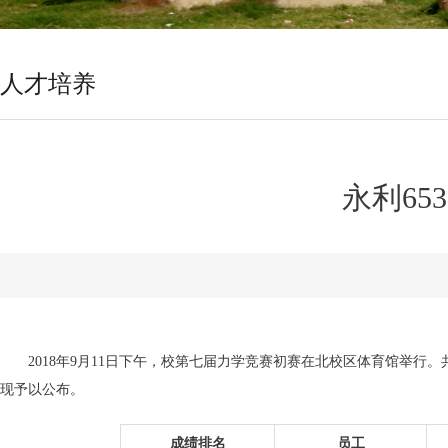
人才培养
永利65
2018年9月11日下午，校第七届力学竞赛初赛在北校区体育馆举行
现予以公布。
成绩排名
员工