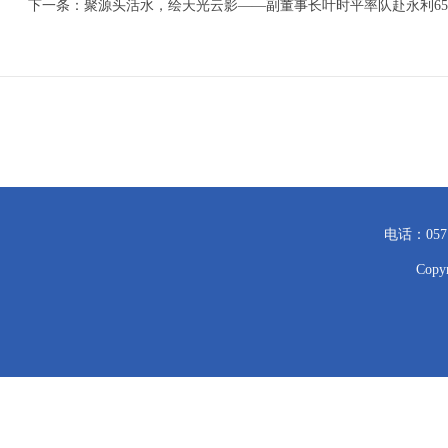
下一条：
聚源头活水，绘天光云影——副董事长叶时平率队赴永利6533
电话：057
Cop