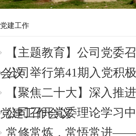
党建工作
【主题教育】公司党委
公司举行第41期入党积
会议
【聚焦二十大】深入推
公司召开党委理论学习
党建工作会议
常修常炼，常悟常进——